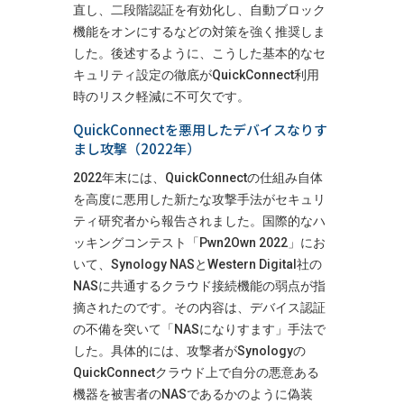
直し、二段階認証を有効化し、自動ブロック
機能をオンにするなどの対策を強く推奨しま
した​
。後述するように、こうした基本的なセ
キュリティ設定の徹底がQuickConnect利用
時のリスク軽減に不可欠です。
QuickConnectを悪用したデバイスなりす
まし攻撃（2022年）
2022年末には、QuickConnectの仕組み自体
を高度に悪用した新たな攻撃手法がセキュリ
ティ研究者から報告されました。国際的なハ
ッキングコンテスト「Pwn2Own 2022」にお
いて、Synology NASとWestern Digital社の
NASに共通するクラウド接続機能の弱点が指
摘されたのです。その内容は、デバイス認証
の不備を突いて「NASになりすます」手法で
した。具体的には、攻撃者がSynologyの
QuickConnectクラウド上で自分の悪意ある
機器を被害者のNASであるかのように偽装