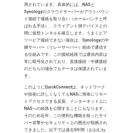
用されています。具体的には、NASと
Synologyのクラウドサーバーがアウトバウン
ド接続で連絡を取り合い（ホールパンチと呼
ばれる手法）、クライアント側デバイスとの
間に仮想トンネルを確立します​
。うまくピア
ツーピア接続できない場合は、Synologyの中
継サーバー（リレーサーバー）経由で通信す
る仕組みです。この接続経路では通信内容は
常に暗号化されており、直接接続・中継接続
のどちらの場合でもデータは保護されていま
す​
。
このようにQuickConnectは、ネットワーク
や技術に詳しくなくてもNASに簡単にリモー
トアクセスできる反面、インターネット上に
NASへの経路を公開することにもなります。
そのため近年、この便利な機能を狙ったサイ
バー攻撃やセキュリティ上の懸念が指摘され
てきました。以下では過去5年間（おおむね