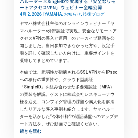
ハルーター×SingleIDで実現する「安全なリモ
ートアクセスVPN」ウェビナー全編公開
4月 2, 2026
|
YAMAHA
,
お知らせ
,
技術ブログ
ヤマハ株式会社主催のオンラインウェビナー「ヤ
マハルーター×外部認証で実現。安全なリモートア
クセスVPNの導入と運用」のアーカイブ動画を公
開しました。当日参加できなかった方や、設定手
順を詳しく確認したい方向けに、重要ポイントを
凝縮してまとめています。
本編では、脆弱性が指摘されるSSL VPNからIPsec
への移行の重要性や、クラウド型認証
「SingleID」を組み合わせた多要素認証（MFA）
の実装を解説。ゲストに株式会社レスキューナウ
様を迎え、コンフィグ管理の課題や属人化を解消
したリアルな導入事例も紹介します。ヤマハルー
ターを活かした“令和仕様”の認証基盤へのアップデ
ート方法を、ぜひ動画でご確認ください。
続きを読む