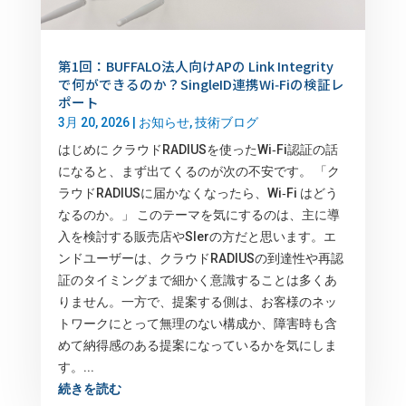
第1回：BUFFALO法人向けAPの Link Integrity
で何ができるのか？SingleID連携Wi‑Fiの検証レ
ポート
3月 20, 2026
|
お知らせ
,
技術ブログ
はじめに クラウドRADIUSを使ったWi‑Fi認証の話
になると、まず出てくるのが次の不安です。 「ク
ラウドRADIUSに届かなくなったら、Wi‑Fi はどう
なるのか。」 このテーマを気にするのは、主に導
入を検討する販売店やSIerの方だと思います。エ
ンドユーザーは、クラウドRADIUSの到達性や再認
証のタイミングまで細かく意識することは多くあ
りません。一方で、提案する側は、お客様のネッ
トワークにとって無理のない構成か、障害時も含
めて納得感のある提案になっているかを気にしま
す。...
続きを読む