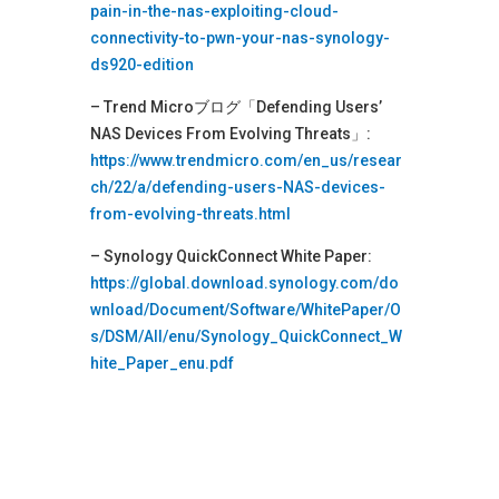
pain-in-the-nas-exploiting-cloud-
connectivity-to-pwn-your-nas-synology-
ds920-edition
– Trend Microブログ「Defending Users’
NAS Devices From Evolving Threats」:
https://www.trendmicro.com/en_us/resear
ch/22/a/defending-users-NAS-devices-
from-evolving-threats.html
– Synology QuickConnect White Paper:
https://global.download.synology.com/do
wnload/Document/Software/WhitePaper/O
s/DSM/All/enu/Synology_QuickConnect_W
hite_Paper_enu.pdf