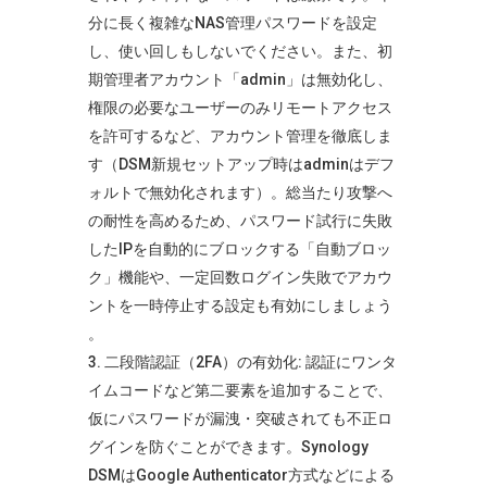
分に長く複雑なNAS管理パスワードを設定
し、使い回しもしないでください。また、初
期管理者アカウント「admin」は無効化し、
権限の必要なユーザーのみリモートアクセス
を許可するなど、アカウント管理を徹底しま
す（DSM新規セットアップ時はadminはデフ
ォルトで無効化されます）。総当たり攻撃へ
の耐性を高めるため、パスワード試行に失敗
したIPを自動的にブロックする「自動ブロッ
ク」機能や、一定回数ログイン失敗でアカウ
ントを一時停止する設定も有効にしましょう​
。
二段階認証（2FA）の有効化: 認証にワンタ
イムコードなど第二要素を追加することで、
仮にパスワードが漏洩・突破されても不正ロ
グインを防ぐことができます​
。Synology
DSMはGoogle Authenticator方式などによる