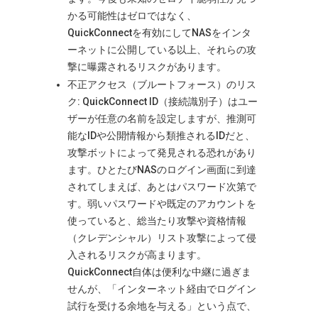
かる可能性はゼロではなく、
QuickConnectを有効にしてNASをインタ
ーネットに公開している以上、それらの攻
撃に曝露されるリスクがあります。
不正アクセス（ブルートフォース）のリス
ク: QuickConnect ID（接続識別子）はユー
ザーが任意の名前を設定しますが、推測可
能なIDや公開情報から類推されるIDだと、
攻撃ボットによって発見される恐れがあり
ます。ひとたびNASのログイン画面に到達
されてしまえば、あとはパスワード次第で
す。弱いパスワードや既定のアカウントを
使っていると、総当たり攻撃や資格情報
（クレデンシャル）リスト攻撃によって侵
入されるリスクが高まります
。
QuickConnect自体は便利な中継に過ぎま
せんが、「インターネット経由でログイン
試行を受ける余地を与える」という点で、