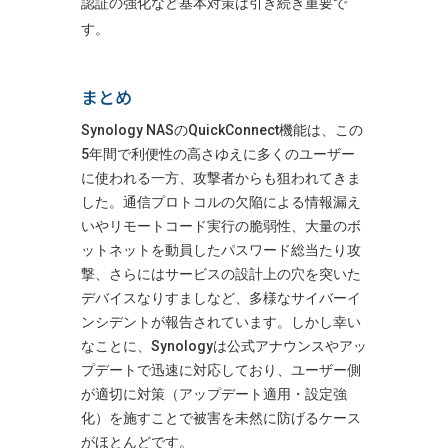
認証の強化など基本対策は引き続き重要で
す。
まとめ
Synology NASのQuickConnect機能は、この
5年間で利便性の高さゆえに多くのユーザー
に使われる一方、攻撃者からも狙われてきま
した。通信プロトコルの欠陥による情報漏え
いやリモートコード実行の脆弱性​
、大量のボ
ットネットを動員したパスワード総当たり攻
撃​
、さらにはサービスの設計上の穴を突いた
デバイスなりすまし​
など、多様なサイバーイ
ンシデントが報告されています。しかし幸い
なことに、Synologyは公式アナウンスやアッ
プデートで迅速に対応しており​
、ユーザー側
が適切に対策（アップデート適用・設定強
化）を施すことで被害を未然に防げるケース
がほとんどです。