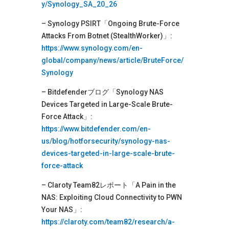
y/Synology_SA_20_26
– Synology PSIRT「Ongoing Brute-Force
Attacks From Botnet (StealthWorker)」:
https://www.synology.com/en-
global/company/news/article/BruteForce/
Synology
– Bitdefenderブログ「Synology NAS
Devices Targeted in Large-Scale Brute-
Force Attack」:
https://www.bitdefender.com/en-
us/blog/hotforsecurity/synology-nas-
devices-targeted-in-large-scale-brute-
force-attack
– Claroty Team82レポート「A Pain in the
NAS: Exploiting Cloud Connectivity to PWN
Your NAS」:
https://claroty.com/team82/research/a-