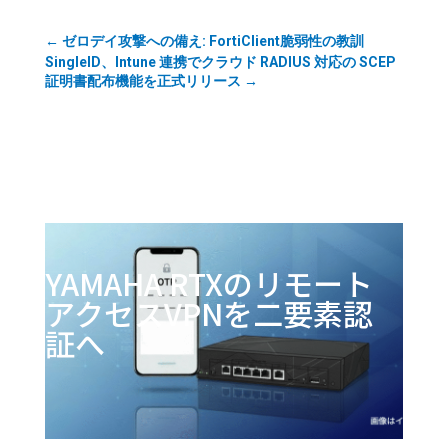
←
ゼロデイ攻撃への備え: FortiClient脆弱性の教訓
SingleID、Intune 連携でクラウド RADIUS 対応の SCEP
証明書配布機能を正式リリース
→
YAMAHA RTXのリモート
アクセスVPNを二要素認
証へ