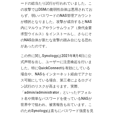
ードの総当たり試行が行われていました​
。こ
の攻撃ではDSMの脆弱性自体は悪用されてお
らず、弱いパスワードのNAS管理アカウント
が標的となりました。攻撃が成功するとNAS
内にマルウェアやランサムウェア（身代金要
求型ウイルス）をインストールし、さらにそ
のNAS自体が新たな攻撃の踏み台になる恐れ
があったのです​
。
この件に関しSynologyは2021年8月4日に公
式声明を出し、ユーザーに注意喚起を行いま
した​
。特にQuickConnectを有効にしている
場合や、NASをインターネット経由でアクセ
ス可能にしている場合、第三者によるログイ
ン試行のリスクが高まります。実際、
「admin/administrator」といったデフォル
ト名や簡単なパスワードを使っているNASが
世界中で狙われ、被害報告も出ています。こ
のためSynologyは直ちにパスワード強度を見