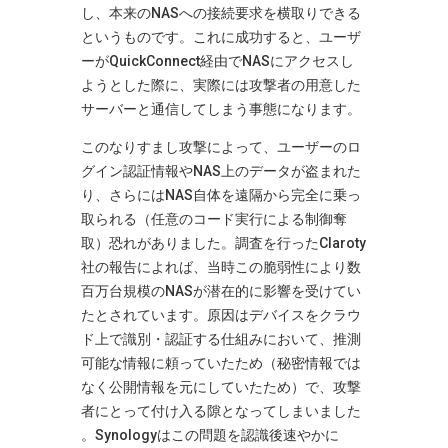
し、本来のNASへの接続要求を横取りできる
というものです​
。これに成功すると、ユーザ
ーがQuickConnect経由でNASにアクセスし
ようとした際に、実際には攻撃者の用意した
サーバーと通信してしまう事態になります。
このなりすまし攻撃によって、ユーザーのロ
グイン認証情報やNAS上のデータが盗まれた
り、さらにはNAS自体を遠隔から完全に乗っ
取られる（任意のコード実行による制御奪
取）恐れがありました​
。調査を行ったClaroty
社の報告によれば、当時この脆弱性により数
百万台規模のNASが潜在的に影響を受けてい
たとされています​
。原因はデバイスをクラウ
ド上で識別・認証する仕組みにおいて、推測
可能な情報に頼っていたため（秘密情報では
なく公開情報を元にしていたため）で、攻撃
者にとって付け入る隙となってしまいました​
。Synologyはこの問題を認識後速やかに