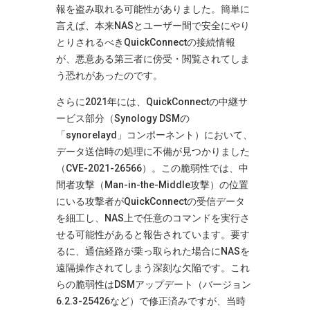
報を盗み取れる可能性がありました​
。簡単に
言えば、本来NASとユーザー間で安全にやり
とりされるべきQuickConnectの接続情報
が、悪意ある第三者に傍受・閲覧されてしま
う恐れがあったのです。
さらに2021年には、QuickConnectの中継サ
ービス部分（Synology DSMの
「synorelayd」コンポーネント）において、
データ送信時の処理に不備が見つかりました
（CVE-2021-26566）。この脆弱性では、中
間者攻撃（Man-in-the-Middle攻撃）の位置
にいる攻撃者がQuickConnectの受信データ
を細工し、NAS上で任意のコマンドを実行さ
せる可能性があると報告されています​
。要す
るに、通信経路が乗っ取られた場合にNASを
遠隔操作されてしまう深刻な欠陥です。これ
らの脆弱性はDSMアップデート（バージョン
6.2.3-25426など）で修正済みですが、当時